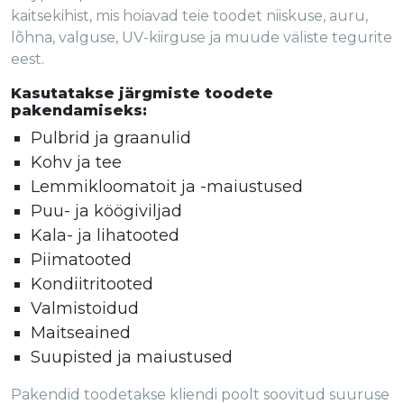
kaitsekihist, mis hoiavad teie toodet niiskuse, auru,
lõhna, valguse, UV-kiirguse ja muude väliste tegurite
eest.
Kasutatakse järgmiste toodete
pakendamiseks:
Pulbrid ja graanulid
Kohv ja tee
Lemmikloomatoit ja -maiustused
Puu- ja köögiviljad
Kala- ja lihatooted
Piimatooted
Kondiitritooted
Valmistoidud
Maitseained
Suupisted ja maiustused
Pakendid toodetakse kliendi poolt soovitud suuruse