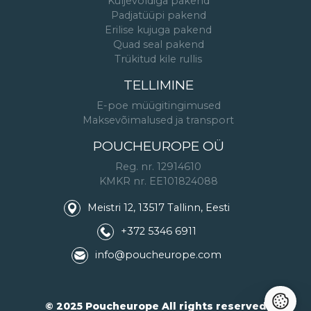
Küljevoldiga pakend
Padjatüüpi pakend
Erilise kujuga pakend
Quad seal pakend
Trükitud kile rullis
TELLIMINE
E-poe müügitingimused
Maksevõimalused ja transport
POUCHEUROPE OÜ
Reg. nr. 12914610
KMKR nr. EE101824088
Meistri 12, 13517 Tallinn, Eesti
+372 5346 6911
info@poucheurope.com
© 2025 Poucheurope All rights reserved