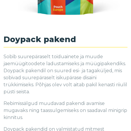
Doypack pakend
Sobib suurepäraselt toiduainete ja muude
jaemüügitoodete ladustamiseks ja müügipakendiks.
Doypack pakendil on suured esi- ja tagaküljed, mis
sobivad suurepäraselt isikupärase disaini
trükkimiseks. Põhjas olev volt aitab pakil kenasti riiulil
püsti seista.
Rebimissälgud muudavad pakendi avamise
mugavaks ning taassulgemiseks on saadaval minigrip
kinnitus.
Doypack pakendid on valmistatud mitmest