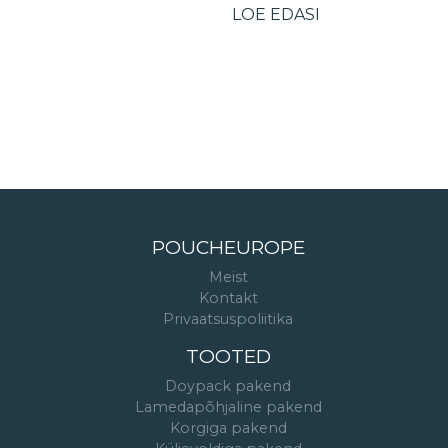
LOE EDASI
POUCHEUROPE
Meist
Kontakt
Privaatsuspoliitika
TOOTED
Doypack pakend
Lamedapõhjaline pakend
Korgiga pakend