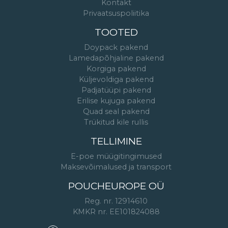
Kontakt
Privaatsuspoliitika
TOOTED
Doypack pakend
Lamedapõhjaline pakend
Korgiga pakend
Küljevoldiga pakend
Padjatüüpi pakend
Erilise kujuga pakend
Quad seal pakend
Trükitud kile rullis
TELLIMINE
E-poe müügitingimused
Maksevõimalused ja transport
POUCHEUROPE OÜ
Reg. nr. 12914610
KMKR nr. EE101824088