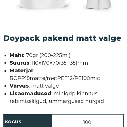
Doypack pakend matt valge
Maht
: 70gr (200-225ml)
Suurus
: 110x170x70(35+35)mm
Materjal
:
BOPP18matte/metPET12/PE100mic
Värvus
: matt valge
Lisaomadused
: minigrip kinnitus,
rebimissälgud, ümmargused nurgad
KOGUS
Doypack pakend matt valge