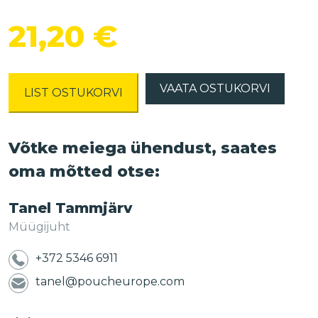
21,20
€
VAATA OSTUKORVI
LIST OSTUKORVI
Võtke meiega ühendust, saates
oma mõtted otse:
Tanel Tammjärv
Müügijuht
+372 5346 6911
tanel@poucheurope.com